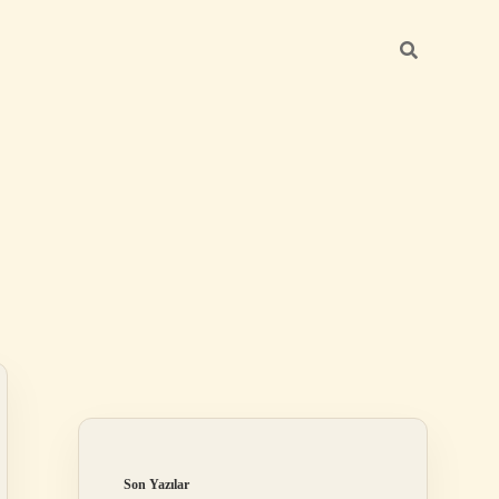
Sidebar
elexbet
betexper.xy
Son Yazılar