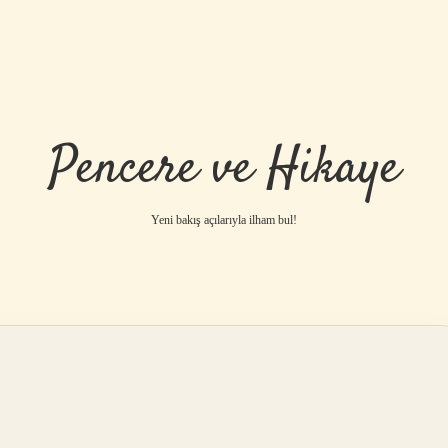
Pencere ve Hikaye
Yeni bakış açılarıyla ilham bul!