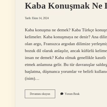
Kaba Konuşmak Ne 
Tarih: Ekim 14, 2024
Kaba konuşma ne demek? Kaba Türkçe konuşmay
kelimeler. Kaba konuşmaya ne denir? Ana dilin iç
olan argo, Fransızca argodan dilimize yerleşmiş
bozuk dil olarak anlaşılır, ancak küfürlü kelim
insan ne demek? Kaba olmak genellikle kasıtlı 
etmek anlamına gelir. Bu tür davranışlar saldırg
başlatma, düşmanca yorumlar ve belirli kullanıc
(isim)…
Kaba
Devamını okuyun
Yorum Bırak
Konuşmak
Ne
Demek