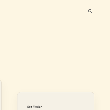
Sidebar
elexbet
betexper.xyz
Son Yazılar