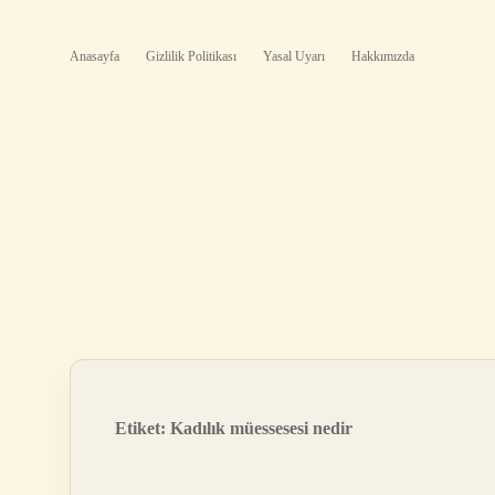
Anasayfa
Gizlilik Politikası
Yasal Uyarı
Hakkımızda
Etiket:
Kadılık müessesesi nedir