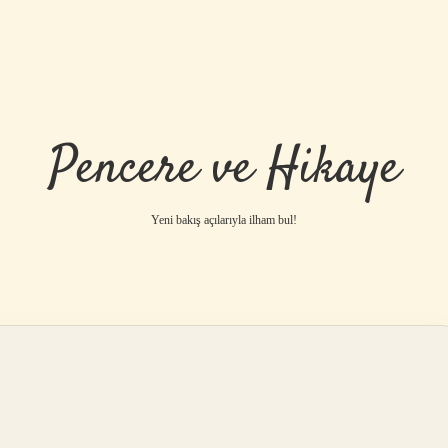
Pencere ve Hikaye
Yeni bakış açılarıyla ilham bul!