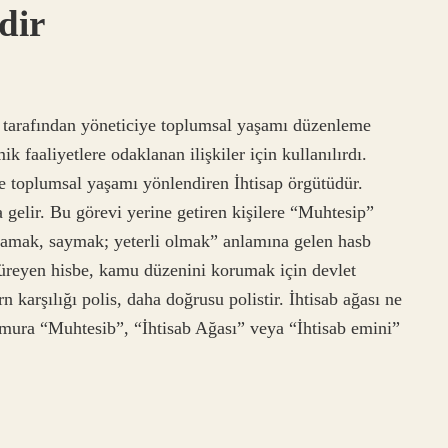
dir
at tarafından yöneticiye toplumsal yaşamı düzenleme
k faaliyetlere odaklanan ilişkiler için kullanılırdı.
e toplumsal yaşamı yönlendiren İhtisap örgütüdür.
gelir. Bu görevi yerine getiren kişilere “Muhtesip”
aplamak, saymak; yeterli olmak” anlamına gelen hasb
türeyen hisbe, kamu düzenini korumak için devlet
 karşılığı polis, daha doğrusu polistir. İhtisab ağası ne
mura “Muhtesib”, “İhtisab Ağası” veya “İhtisab emini”