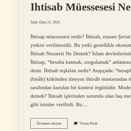
Ihtisab Müessesesi Ne
Tarih: Ekim 21, 2024
İhtisap müessesesi nedir? İhtisab, esasen Şeri
yetkisi verilmesidir. Bu yetki genellikle ekonomi
İhtisab Nezareti Ne Demek? İslam devletlerind
İhtisap, “hesaba katmak, sorgulamak” anlamına 
denir. İhtisab teşkilatı nedir? Arapçada: “hes
(hisâb) kökünden türeyen ihtisâb mastarından 
tarafından kurulan bir kontrol örgütüdür. Modern
demek? İhtisab işlerinden sorumlu olan baş me
gibi isimler verilirdi. Bu…
Ihtisab
Devamını okuyun
Yorum Bırak
Müessesesi