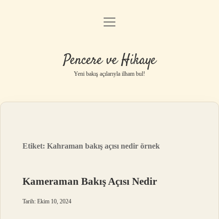
menüyü
Anasayfa
aç
Gizlilik Politikası
Pencere ve Hikaye
Yasal Uyarı
Yeni bakış açılarıyla ilham bul!
Hakkımızda
Etiket:
Kahraman bakış açısı nedir örnek
Kameraman Bakış Açısı Nedir
Tarih: Ekim 10, 2024