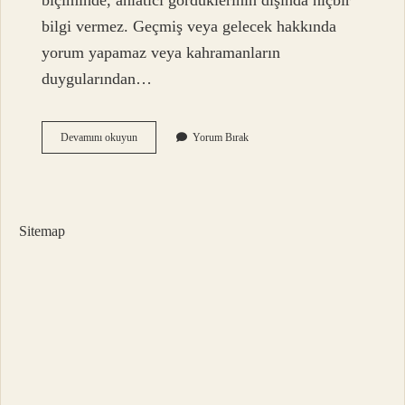
biçiminde, anlatıcı gördüklerinin dışında hiçbir
bilgi vermez. Geçmiş veya gelecek hakkında
yorum yapamaz veya kahramanların
duygularından…
Kameraman
Devamını okuyun
Yorum Bırak
Bakış
Açısı
Nedir
Sitemap