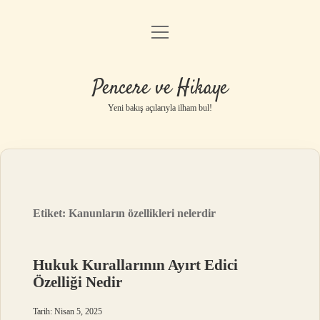
menüyü
Anasayfa
aç
Gizlilik Politikası
Pencere ve Hikaye
Yasal Uyarı
Yeni bakış açılarıyla ilham bul!
Hakkımızda
Etiket:
Kanunların özellikleri nelerdir
Hukuk Kurallarının Ayırt Edici
Özelliği Nedir
Tarih: Nisan 5, 2025