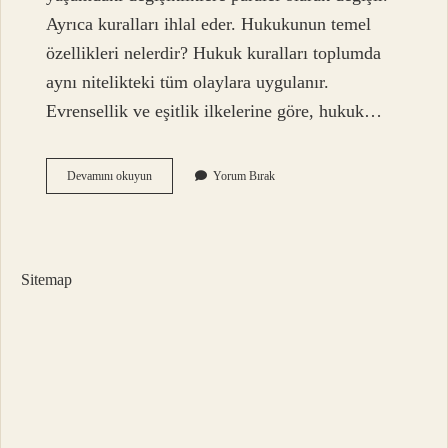
Ayrıca kuralları ihlal eder. Hukukunun temel
özellikleri nelerdir? Hukuk kuralları toplumda
aynı nitelikteki tüm olaylara uygulanır.
Evrensellik ve eşitlik ilkelerine göre, hukuk…
Hukuk
Devamını okuyun
Yorum Bırak
Kurallarının
Ayırt
Edici
Özelliği
Nedir
Sitemap