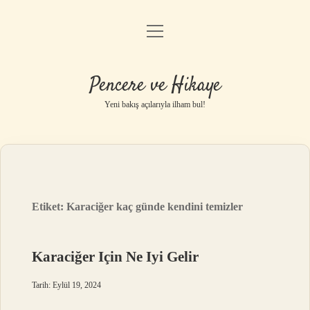
menüyü
Anasayfa
aç
Gizlilik Politikası
Pencere ve Hikaye
Yasal Uyarı
Yeni bakış açılarıyla ilham bul!
Hakkımızda
Etiket:
Karaciğer kaç günde kendini temizler
Karaciğer Için Ne Iyi Gelir
Tarih: Eylül 19, 2024