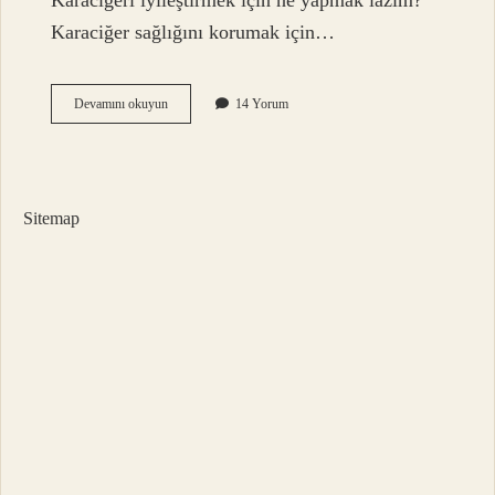
Karaciğeri iyileştirmek için ne yapmak lazım?
Karaciğer sağlığını korumak için…
Karaciğer
Devamını okuyun
14 Yorum
Için
Ne
Iyi
Gelir
Sitemap