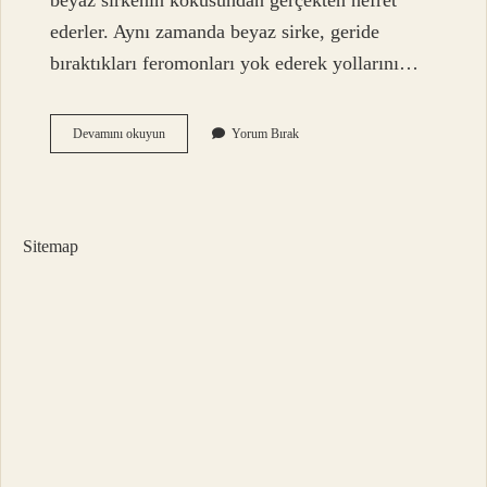
beyaz sirkenin kokusundan gerçekten nefret
ederler. Aynı zamanda beyaz sirke, geride
bıraktıkları feromonları yok ederek yollarını…
Karınca
Devamını okuyun
Yorum Bırak
Neden
Korkar
Sitemap