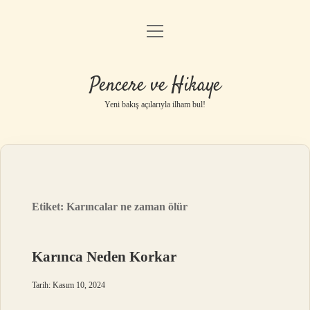
menüyü
Anasayfa
aç
Gizlilik Politikası
Pencere ve Hikaye
Yasal Uyarı
Yeni bakış açılarıyla ilham bul!
Hakkımızda
Etiket:
Karıncalar ne zaman ölür
Karınca Neden Korkar
Tarih: Kasım 10, 2024