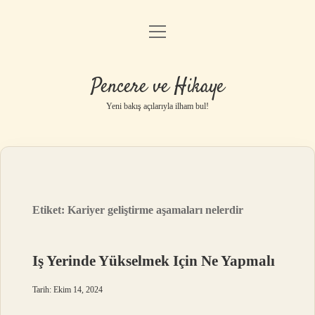
menüyü
Anasayfa
aç
Gizlilik Politikası
Pencere ve Hikaye
Yasal Uyarı
Yeni bakış açılarıyla ilham bul!
Hakkımızda
Etiket:
Kariyer geliştirme aşamaları nelerdir
Iş Yerinde Yükselmek Için Ne Yapmalı
Tarih: Ekim 14, 2024