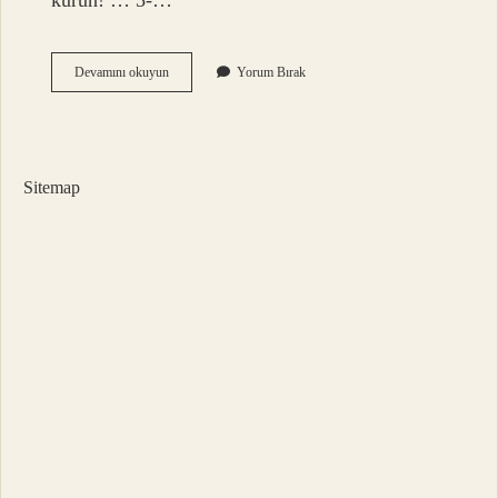
kurun! … 5-…
Iş
Devamını okuyun
Yorum Bırak
Yerinde
Yükselmek
Için
Ne
Yapmalı
Sitemap