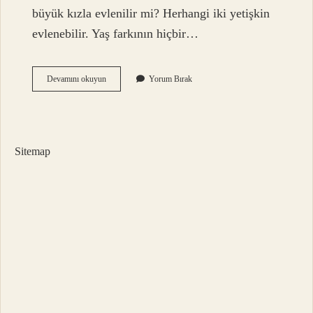
büyük kızla evlenilir mi? Herhangi iki yetişkin
evlenebilir. Yaş farkının hiçbir…
İSlama
Devamını okuyun
Yorum Bırak
Göre
Evlilikte
Yaş
Farkı
Kaç
Sitemap
Olmalı