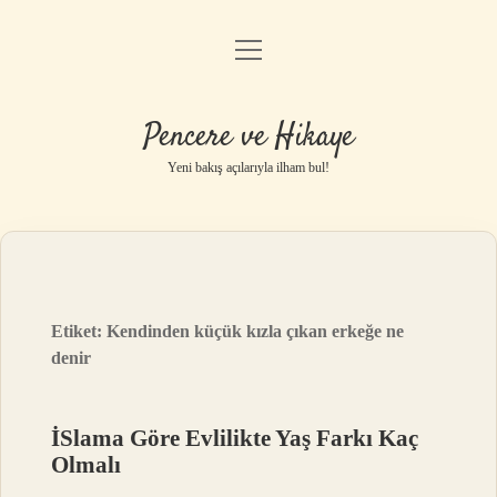
menüyü
Anasayfa
aç
Gizlilik Politikası
Pencere ve Hikaye
Yasal Uyarı
Yeni bakış açılarıyla ilham bul!
Hakkımızda
Etiket:
Kendinden küçük kızla çıkan erkeğe ne
denir
İSlama Göre Evlilikte Yaş Farkı Kaç
Olmalı