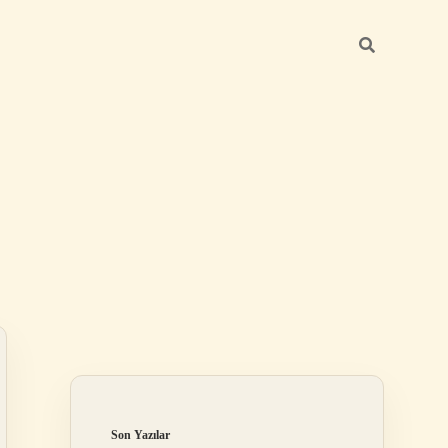
Sidebar
elexbet
betexper.xyz
Son Yazılar