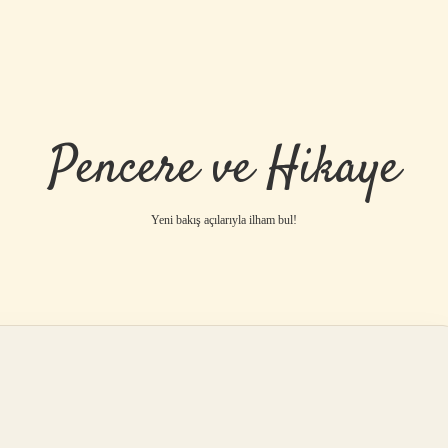
Pencere ve Hikaye
Yeni bakış açılarıyla ilham bul!