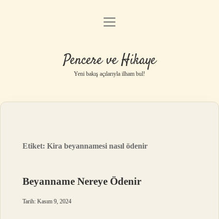
menüyü
Anasayfa
aç
Gizlilik Politikası
Pencere ve Hikaye
Yasal Uyarı
Yeni bakış açılarıyla ilham bul!
Hakkımızda
Etiket:
Kira beyannamesi nasıl ödenir
Beyanname Nereye Ödenir
Tarih: Kasım 9, 2024