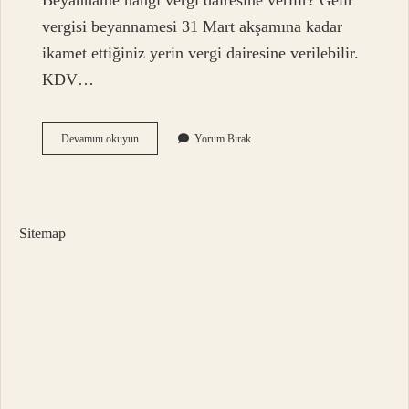
Beyanname hangi vergi dairesine verilir? Gelir
vergisi beyannamesi 31 Mart akşamına kadar
ikamet ettiğiniz yerin vergi dairesine verilebilir.
KDV…
Beyanname
Devamını okuyun
Yorum Bırak
Nereye
Ödenir
Sitemap