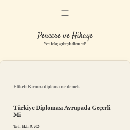
menüyü
Anasayfa
aç
Gizlilik Politikası
Pencere ve Hikaye
Yasal Uyarı
Yeni bakış açılarıyla ilham bul!
Hakkımızda
Etiket:
Kırmızı diploma ne demek
Türkiye Diploması Avrupada Geçerli
Mi
Tarih: Ekim 9, 2024