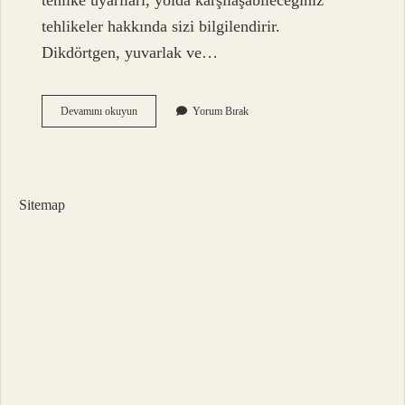
tehlike uyarıları, yolda karşılaşabileceğiniz
tehlikeler hakkında sizi bilgilendirir.
Dikdörtgen, yuvarlak ve…
Üst
Devamını okuyun
Yorum Bırak
Geçidi
Levhasının
Anlamı
Nedir
Sitemap