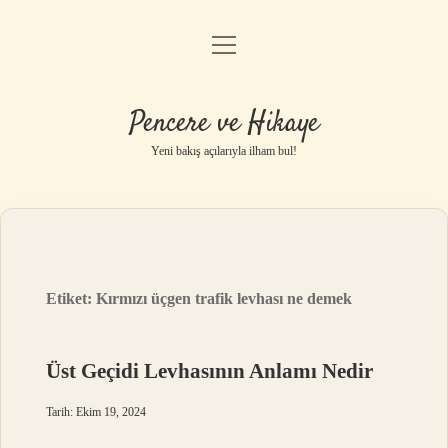
menüyü
Anasayfa
aç
Gizlilik Politikası
Pencere ve Hikaye
Yasal Uyarı
Yeni bakış açılarıyla ilham bul!
Hakkımızda
Etiket:
Kırmızı üçgen trafik levhası ne demek
Üst Geçidi Levhasının Anlamı Nedir
Tarih: Ekim 19, 2024