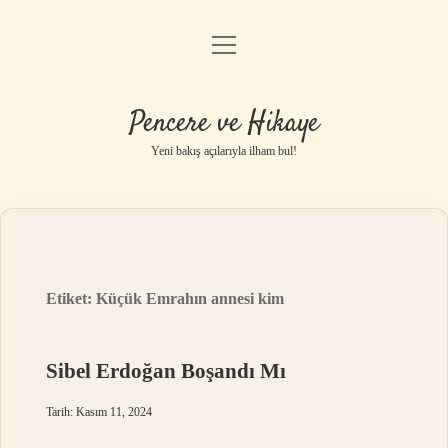
menüyü
Anasayfa
aç
Gizlilik Politikası
Pencere ve Hikaye
Yasal Uyarı
Yeni bakış açılarıyla ilham bul!
Hakkımızda
Etiket:
Küçük Emrahın annesi kim
Sibel Erdoğan Boşandı Mı
Tarih: Kasım 11, 2024