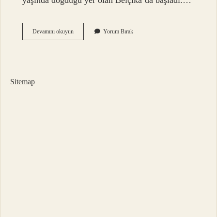
yaşında doğduğu yer olan Belçika’da başladı.…
Sibel
Devamını okuyun
Yorum Bırak
Erdoğan
Boşandı
Mı
Sitemap