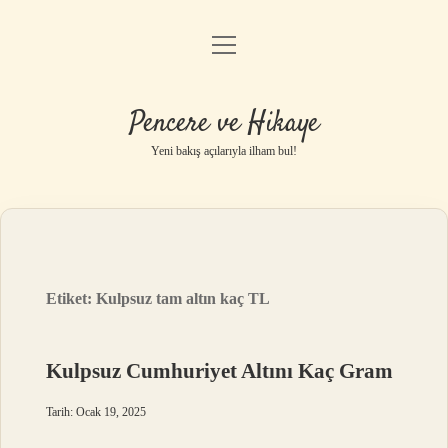
menüyü
Anasayfa
aç
Gizlilik Politikası
Pencere ve Hikaye
Yasal Uyarı
Yeni bakış açılarıyla ilham bul!
Hakkımızda
Etiket:
Kulpsuz tam altın kaç TL
Kulpsuz Cumhuriyet Altını Kaç Gram
Tarih: Ocak 19, 2025