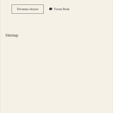
Kulpsuz
Devamını okuyun
Yorum Bırak
Cumhuriyet
Altını
Kaç
Gram
Sitemap