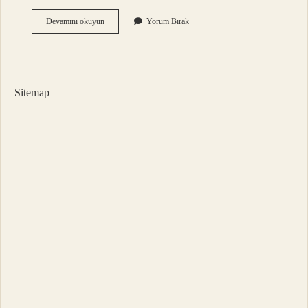
Kümelerde
Devamını okuyun
Yorum Bırak
Birleşim
Hangi
Harfle
Gösterilir
Sitemap