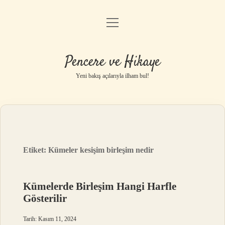
menüyü
Anasayfa
aç
Gizlilik Politikası
Pencere ve Hikaye
Yasal Uyarı
Yeni bakış açılarıyla ilham bul!
Hakkımızda
Etiket:
Kümeler kesişim birleşim nedir
Kümelerde Birleşim Hangi Harfle
Gösterilir
Tarih: Kasım 11, 2024