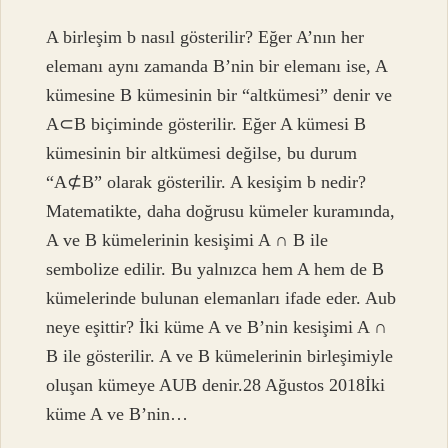
A birleşim b nasıl gösterilir? Eğer A’nın her
elemanı aynı zamanda B’nin bir elemanı ise, A
kümesine B kümesinin bir “altkümesi” denir ve
A⊂B biçiminde gösterilir. Eğer A kümesi B
kümesinin bir altkümesi değilse, bu durum
“A⊄B” olarak gösterilir. A kesişim b nedir?
Matematikte, daha doğrusu kümeler kuramında,
A ve B kümelerinin kesişimi A ∩ B ile
sembolize edilir. Bu yalnızca hem A hem de B
kümelerinde bulunan elemanları ifade eder. Aub
neye eşittir? İki küme A ve B’nin kesişimi A ∩
B ile gösterilir. A ve B kümelerinin birleşimiyle
oluşan kümeye AUB denir.28 Ağustos 2018İki
küme A ve B’nin…