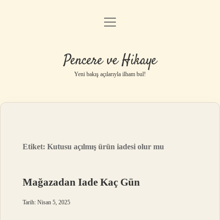
menüyü
Anasayfa
aç
Gizlilik Politikası
Pencere ve Hikaye
Yasal Uyarı
Yeni bakış açılarıyla ilham bul!
Hakkımızda
Etiket:
Kutusu açılmış ürün iadesi olur mu
Mağazadan Iade Kaç Gün
Tarih: Nisan 5, 2025