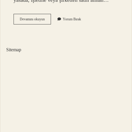
yasada, işletme veya şirketten satın alınan…
Mağazadan
Devamını okuyun
Yorum Bırak
Iade
Kaç
Gün
Sitemap