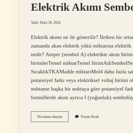
Elektrik Akımı Semb
Tarih: Ekim 18, 2024
Elektrik akımı ne ile gösterilir? İletken bir ort
zamanda akan elektrik yükü miktarına elektrik a
nedir? Amper (sembol A) elektrikte akım birimid
birimlerTemel miktarTemel birimAdıSembolSe
SıcaklıkTKAMadde miktarıMol4 daha fazla satır
potansiyel farkı veya elektriksel voltaj birimi ol
noktanın başka bir noktaya göre potansiyel far
formüllerde akım ayrıca I (yoğunluk) sembolüyl
Elektrik
Devamını okuyun
Yorum Bırak
Akımı
Sembolü
Nedir