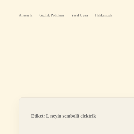
Anasayfa
Gizlilik Politikası
Yasal Uyarı
Hakkımızda
Etiket:
L neyin sembolü elektrik