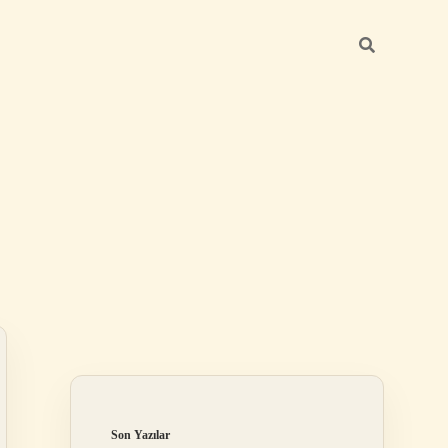
Sidebar
elexbet
betexper.xyz
Son Yazılar