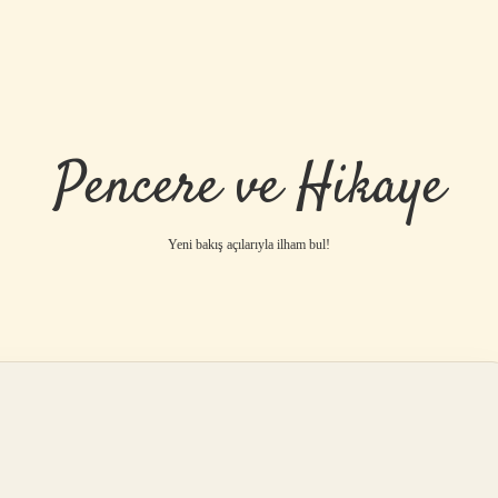
Pencere ve Hikaye
Yeni bakış açılarıyla ilham bul!