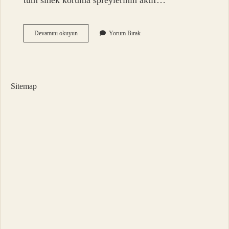
tüm sinek koruma spreylerinin aktif…
Sinkov
Devamını okuyun
Yorum Bırak
Pire
Kovar
Mı
Sitemap