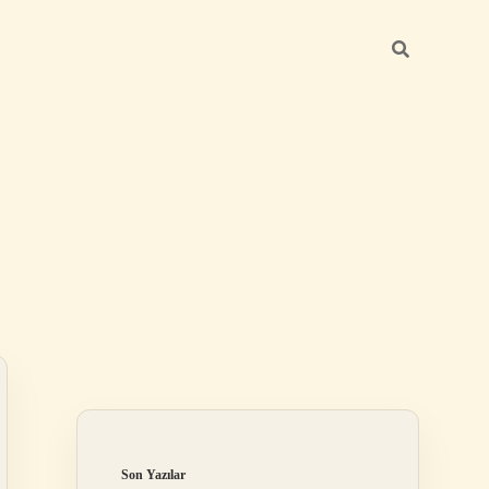
Sidebar
elexbet
betexper.xyz
Son Yazılar