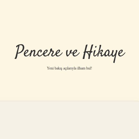
Pencere ve Hikaye
Yeni bakış açılarıyla ilham bul!