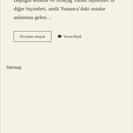
Başlığın kendisi ve ortaçağ Yunan Aphentēs’in
diğer biçimleri, antik Yunanca’daki ustalar
anlamına gelen…
Efendim
Devamını okuyun
Yorum Bırak
Türkçe
Mi
Sitemap