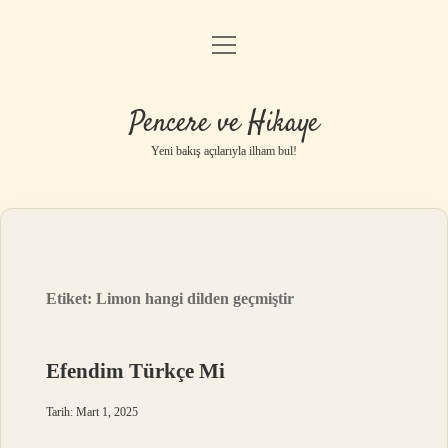
menüyü
Anasayfa
aç
Gizlilik Politikası
Pencere ve Hikaye
Yasal Uyarı
Yeni bakış açılarıyla ilham bul!
Hakkımızda
Etiket:
Limon hangi dilden geçmiştir
Efendim Türkçe Mi
Tarih: Mart 1, 2025