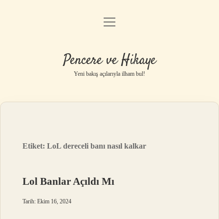
menüyü
Anasayfa
aç
Gizlilik Politikası
Pencere ve Hikaye
Yasal Uyarı
Yeni bakış açılarıyla ilham bul!
Hakkımızda
Etiket:
LoL dereceli banı nasıl kalkar
Lol Banlar Açıldı Mı
Tarih: Ekim 16, 2024