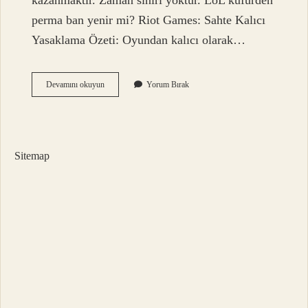
kazanmaktır. Zaman sınırı yoktur. LoL küfürden
perma ban yenir mi? Riot Games: Sahte Kalıcı
Yasaklama Özeti: Oyundan kalıcı olarak…
Lol
Devamını okuyun
Yorum Bırak
Banlar
Açıldı
Mı
Sitemap