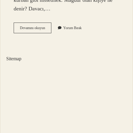
kurban gibi hissetmek. Mağdur olan kişiye ne
denir? Davacı,…
Mağdur
Devamını okuyun
Yorum Bırak
Etmek
Ne
Demektir
Sitemap