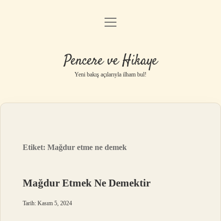
menüyü
Anasayfa
aç
Gizlilik Politikası
Pencere ve Hikaye
Yasal Uyarı
Yeni bakış açılarıyla ilham bul!
Hakkımızda
Etiket:
Mağdur etme ne demek
Mağdur Etmek Ne Demektir
Tarih: Kasım 5, 2024