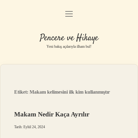
menüyü
Anasayfa
aç
Gizlilik Politikası
Pencere ve Hikaye
Yasal Uyarı
Yeni bakış açılarıyla ilham bul!
Hakkımızda
Etiket:
Makam kelimesini ilk kim kullanmıştır
Makam Nedir Kaça Ayrılır
Tarih: Eylül 24, 2024