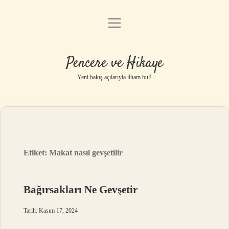
menüyü
Anasayfa
aç
Gizlilik Politikası
Pencere ve Hikaye
Yasal Uyarı
Yeni bakış açılarıyla ilham bul!
Hakkımızda
Etiket:
Makat nasıl gevşetilir
Bağırsakları Ne Gevşetir
Tarih: Kasım 17, 2024