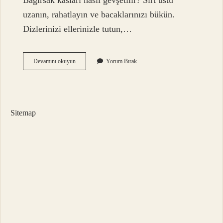
Bağırsak kasları nasıl gevşetilir? Sırt üstü
uzanın, rahatlayın ve bacaklarınızı bükün.
Dizlerinizi ellerinizle tutun,…
Bağırsakları
Devamını okuyun
Yorum Bırak
Ne
Gevşetir
Sitemap