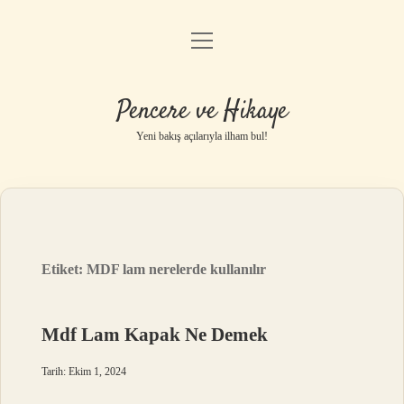
menüyü
Anasayfa
aç
Gizlilik Politikası
Pencere ve Hikaye
Yasal Uyarı
Yeni bakış açılarıyla ilham bul!
Hakkımızda
Etiket:
MDF lam nerelerde kullanılır
Mdf Lam Kapak Ne Demek
Tarih: Ekim 1, 2024