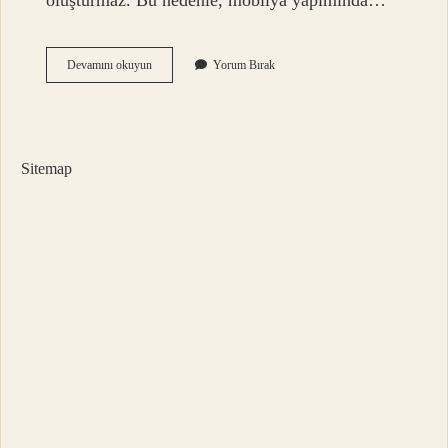
oluşturmaz. Bu nedenle, mobilya yapımında…
Mdf
Devamını okuyun
Yorum Bırak
Lam
Kapak
Ne
Demek
Sitemap