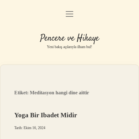
menüyü
Anasayfa
aç
Gizlilik Politikası
Pencere ve Hikaye
Yasal Uyarı
Yeni bakış açılarıyla ilham bul!
Hakkımızda
Etiket:
Meditasyon hangi dine aittir
Yoga Bir Ibadet Midir
Tarih: Ekim 16, 2024