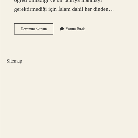
öğreti olmadığı ve bir tanrıya inanmayı
gerektirmediği için İslam dahil her dinden…
Yoga
Devamını okuyun
Yorum Bırak
Bir
Ibadet
Midir
Sitemap