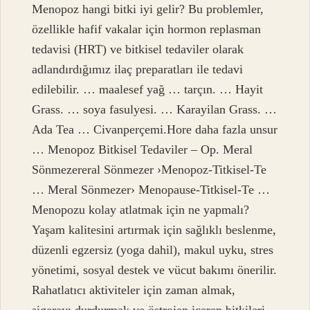
Menopoz hangi bitki iyi gelir? Bu problemler,
özellikle hafif vakalar için hormon replasman
tedavisi (HRT) ve bitkisel tedaviler olarak
adlandırdığımız ilaç preparatları ile tedavi
edilebilir. … maalesef yağ … tarçın. … Hayit
Grass. … soya fasulyesi. … Karayilan Grass. …
Ada Tea … Civanperçemi.Hore daha fazla unsur
… Menopoz Bitkisel Tedaviler – Op. Meral
Sönmezereral Sönmezer ›Menopoz-Titkisel-Te
… Meral Sönmezer› Menopause-Titkisel-Te …
Menopozu kolay atlatmak için ne yapmalı?
Yaşam kalitesini artırmak için sağlıklı beslenme,
düzenli egzersiz (yoga dahil), makul uyku, stres
yönetimi, sosyal destek ve vücut bakımı önerilir.
Rahatlatıcı aktiviteler için zaman almak,