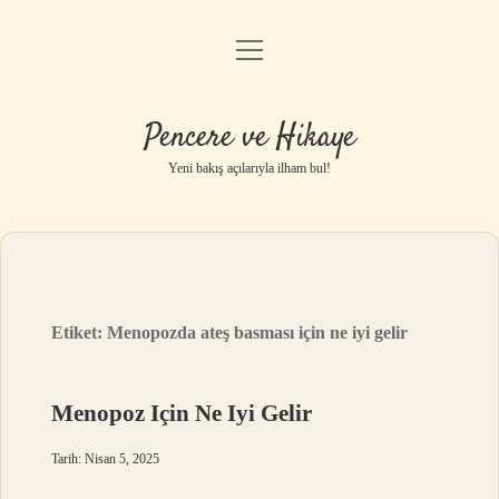
menüyü
Anasayfa
aç
Gizlilik Politikası
Pencere ve Hikaye
Yasal Uyarı
Yeni bakış açılarıyla ilham bul!
Hakkımızda
Etiket:
Menopozda ateş basması için ne iyi gelir
Menopoz Için Ne Iyi Gelir
Tarih: Nisan 5, 2025