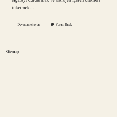
sigarayı durdurmak ve östrojen içeren bitkileri
tüketmek…
Menopoz
Devamını okuyun
Yorum Bırak
Için
Ne
Iyi
Gelir
Sitemap