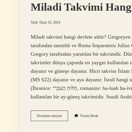
Miladi Takvimi Hangi
Tarih: Ekim 10, 2024
Miladi takvimi hangi devlete aittir? Gregorye
tarafından tanıtıldı ve Roma İmparatoru Julius C
Gregory tarafından yaratılan bir takvimdir. Dü
takvimler dünya çapında en yaygın kullanılan 
dayanır ve güneşe dayanır. Hicri takvim İsla
(MS 622) dayanır ve aya dayanır. İsrail hangi 
(İbranice: הַלּוּחַ הָעִבְרִי‎, romanize: ha-luah ha-ivri) günümüzde öncelikle Yahudi dini mekanlarında
kullanılan bir ay-güneş takvimidir. Suudi Arab
Miladi
Devamını okuyun
Yorum Bırak
Takvimi
Hangi
Ülkeler