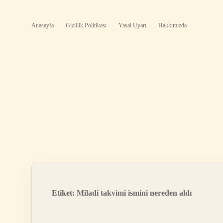
Anasayfa
Gizlilik Politikası
Yasal Uyarı
Hakkımızda
Etiket:
Miladi takvimi ismini nereden aldı