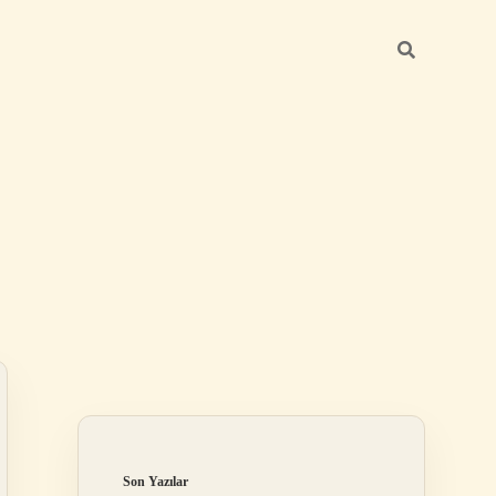
Sidebar
elexbet
betexper.xyz
Son Yazılar