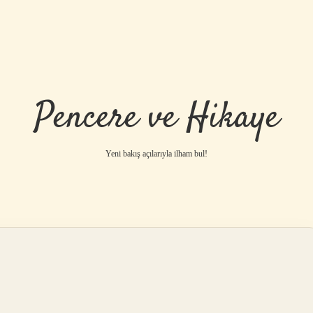
Pencere ve Hikaye
Yeni bakış açılarıyla ilham bul!