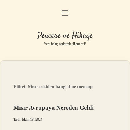
menüyü
Anasayfa
aç
Gizlilik Politikası
Pencere ve Hikaye
Yasal Uyarı
Yeni bakış açılarıyla ilham bul!
Hakkımızda
Etiket:
Mısır eskiden hangi dine mensup
Mısır Avrupaya Nereden Geldi
Tarih: Ekim 18, 2024