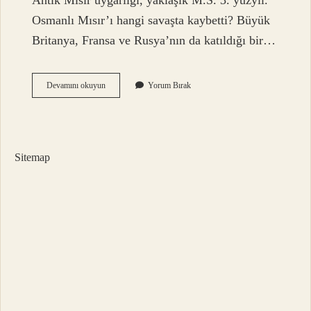
Antik Mısır uygarlığı, yaklaşık M.S. 3. yüzyıl.
Osmanlı Mısır’ı hangi savaşta kaybetti? Büyük
Britanya, Fransa ve Rusya’nın da katıldığı bir…
Mısır
Devamını okuyun
Yorum Bırak
Avrupaya
Nereden
Geldi
Sitemap