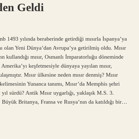
den Geldi
b 1493 yılında beraberinde getirdiği mısırla İspanya’ya
ı olan Yeni Dünya’dan Avrupa’ya getirilmiş oldu. Mısır
arın kullandığı mısır, Osmanlı İmparatorluğu döneminde
n Amerika’yı keşfetmesiyle dünyaya yayılan mısır,
laşmıştır. Mısır ülkesine neden mısır denmiş? Mısır
 kelimesinin Yunanca tanımı, Mısır’da Memphis şehri
ç yıl sürdü? Antik Mısır uygarlığı, yaklaşık M.S. 3.
? Büyük Britanya, Fransa ve Rusya’nın da katıldığı bir…