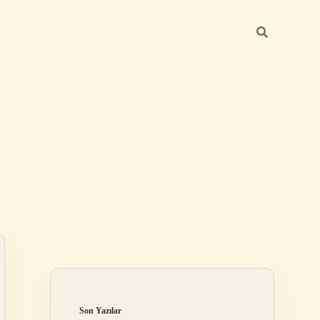
Sidebar
elexbet
betexper.xyz
Son Yazılar