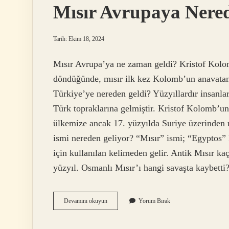
Mısır Avrupaya Nere
Tarih: Ekim 18, 2024
Mısır Avrupa’ya ne zaman geldi? Kristof Kolom
döndüğünde, mısır ilk kez Kolomb’un anavatan
Türkiye’ye nereden geldi? Yüzyıllardır insanl
Türk topraklarına gelmiştir. Kristof Kolomb’u
ülkemize ancak 17. yüzyılda Suriye üzerinden u
ismi nereden geliyor? “Mısır” ismi; “Egyptos”
için kullanılan kelimeden gelir. Antik Mısır ka
yüzyıl. Osmanlı Mısır’ı hangi savaşta kaybetti
Mısır
Devamını okuyun
Yorum Bırak
Avrupaya
Nereden
Geldi