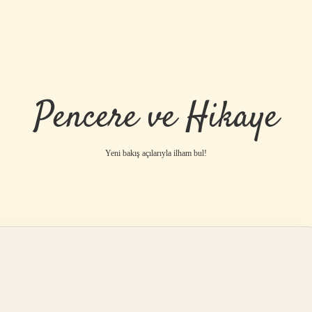
Pencere ve Hikaye
Yeni bakış açılarıyla ilham bul!