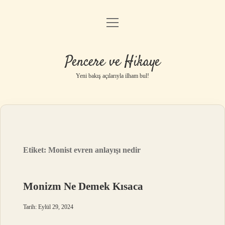
menüyü
Anasayfa
aç
Gizlilik Politikası
Pencere ve Hikaye
Yasal Uyarı
Yeni bakış açılarıyla ilham bul!
Hakkımızda
Etiket:
Monist evren anlayışı nedir
Monizm Ne Demek Kısaca
Tarih: Eylül 29, 2024