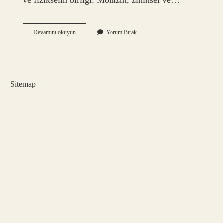
ve fizikselin birliği: Monizm, zihinsel ve…
Monizm
Devamını okuyun
Yorum Bırak
Ne
Demek
Kısaca
Sitemap