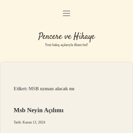
menüyü
Anasayfa
aç
Gizlilik Politikası
Pencere ve Hikaye
Yasal Uyarı
Yeni bakış açılarıyla ilham bul!
Hakkımızda
Etiket:
MSB uzman alacak mı
Msb Neyin Açılımı
Tarih: Kasım 13, 2024