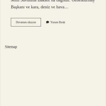
Milli Savunma Bakanı’na bağlıdır. Genelkurmay
Başkanı ve kara, deniz ve hava…
Msb
Devamını okuyun
Yorum Bırak
Neyin
Açılımı
Sitemap