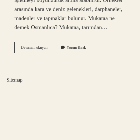
işletmeyi boyunduruk altına alabilirdi. Örnekler
arasında kara ve deniz gelenekleri, darphaneler,
madenler ve tapınaklar bulunur. Mukataa ne
demek Osmanlıca? Mukataa, tarımdan…
Mukataa
Devamını okuyun
Yorum Bırak
Arazi
Ne
Demek
Sitemap