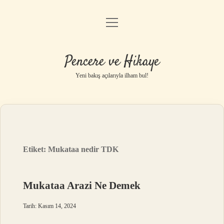
menüyü
Anasayfa
aç
Gizlilik Politikası
Pencere ve Hikaye
Yasal Uyarı
Yeni bakış açılarıyla ilham bul!
Hakkımızda
Etiket:
Mukataa nedir TDK
Mukataa Arazi Ne Demek
Tarih: Kasım 14, 2024