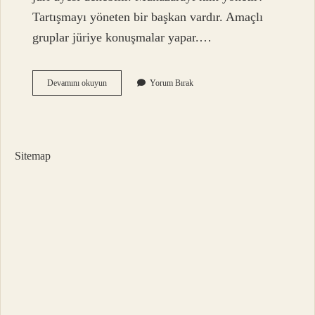
Tartışmayı yöneten bir başkan vardır. Amaçlı
gruplar jüriye konuşmalar yapar.…
Münazara
Devamını okuyun
Yorum Bırak
Başkanı
Ne
Yapar
Sitemap