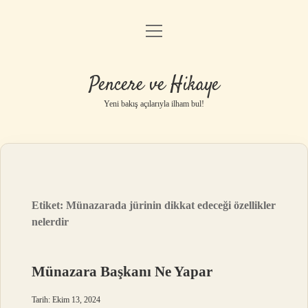
menüyü
Anasayfa
aç
Gizlilik Politikası
Pencere ve Hikaye
Yasal Uyarı
Yeni bakış açılarıyla ilham bul!
Hakkımızda
Etiket:
Münazarada jürinin dikkat edeceği özellikler
nelerdir
Münazara Başkanı Ne Yapar
Tarih: Ekim 13, 2024