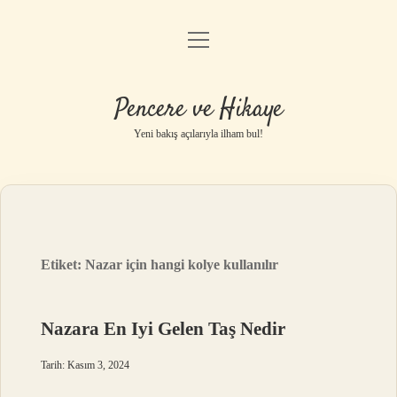
menüyü
Anasayfa
aç
Gizlilik Politikası
Pencere ve Hikaye
Yasal Uyarı
Yeni bakış açılarıyla ilham bul!
Hakkımızda
Etiket:
Nazar için hangi kolye kullanılır
Nazara En Iyi Gelen Taş Nedir
Tarih: Kasım 3, 2024