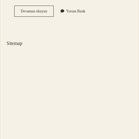
Nazara
Devamını okuyun
Yorum Bırak
En
Iyi
Gelen
Taş
Nedir
Sitemap