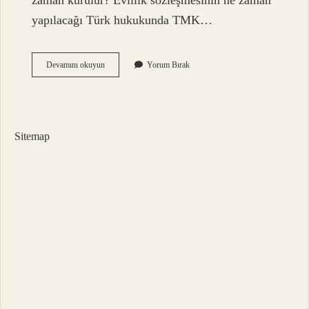
zaman kurulur? Evlilik sözleşmesinin ne zaman
yapılacağı Türk hukukunda TMK…
Nikah
Devamını okuyun
Yorum Bırak
Akdi
Ne
Demek
Sitemap