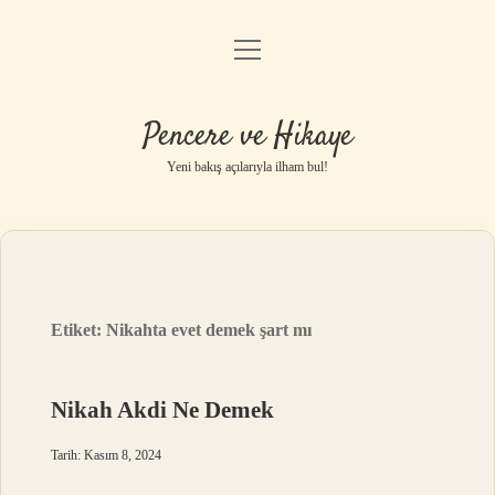
menüyü
Anasayfa
aç
Gizlilik Politikası
Pencere ve Hikaye
Yasal Uyarı
Yeni bakış açılarıyla ilham bul!
Hakkımızda
Etiket:
Nikahta evet demek şart mı
Nikah Akdi Ne Demek
Tarih: Kasım 8, 2024