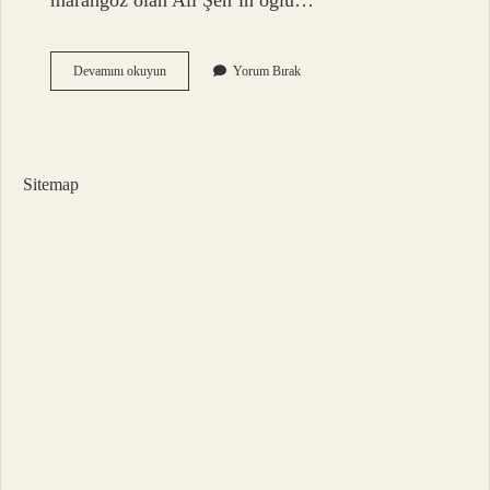
marangoz olan Ali Şen’in oğlu…
Sanatçı
Devamını okuyun
Yorum Bırak
Bilo
Nereli
Sitemap