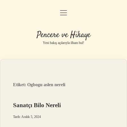
menüyü
Anasayfa
aç
Gizlilik Politikası
Pencere ve Hikaye
Yasal Uyarı
Yeni bakış açılarıyla ilham bul!
Hakkımızda
Etiket:
Ogbogu aslen nereli
Sanatçı Bilo Nereli
Tarih: Aralık 5, 2024