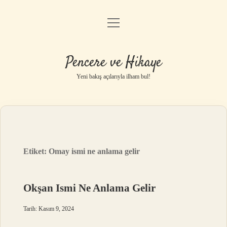
menüyü
Anasayfa
aç
Gizlilik Politikası
Pencere ve Hikaye
Yasal Uyarı
Yeni bakış açılarıyla ilham bul!
Hakkımızda
Etiket:
Omay ismi ne anlama gelir
Okşan Ismi Ne Anlama Gelir
Tarih: Kasım 9, 2024