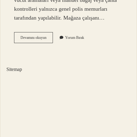
vücut aramaları veya manuel bagaj veya çanta
kontrolleri yalnızca genel polis memurları
tarafından yapılabilir. Mağaza çalışanı…
Işyeri
Devamını okuyun
Yorum Bırak
Güvenliği
Çanta
Arayabilir
Mi
Sitemap