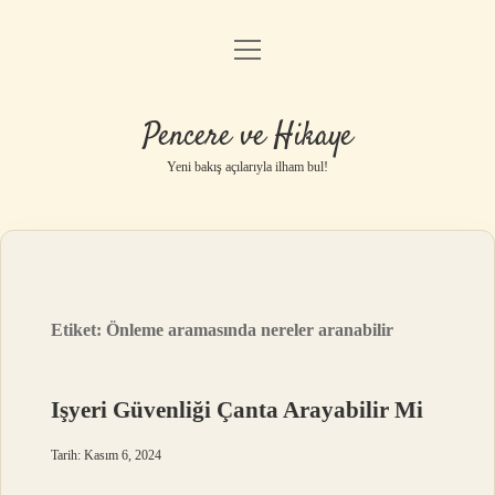
menüyü
Anasayfa
aç
Gizlilik Politikası
Pencere ve Hikaye
Yasal Uyarı
Yeni bakış açılarıyla ilham bul!
Hakkımızda
Etiket:
Önleme aramasında nereler aranabilir
Işyeri Güvenliği Çanta Arayabilir Mi
Tarih: Kasım 6, 2024