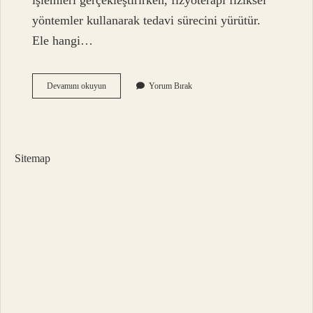
işlemleri gerçekleştirirken, fizyoterapi fiziksel
yöntemler kullanarak tedavi sürecini yürütür.
Ele hangi…
Op
Devamını okuyun
Yorum Bırak
Dr
Neye
Bakar
Sitemap