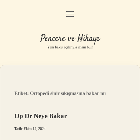
menüyü
Anasayfa
aç
Gizlilik Politikası
Pencere ve Hikaye
Yasal Uyarı
Yeni bakış açılarıyla ilham bul!
Hakkımızda
Etiket:
Ortopedi sinir sıkışmasına bakar mı
Op Dr Neye Bakar
Tarih: Ekim 14, 2024