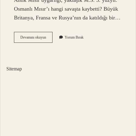
Antik Mısır uygarlığı, yaklaşık M.S. 3. yüzyıl.
Osmanlı Mısır’ı hangi savaşta kaybetti? Büyük
Britanya, Fransa ve Rusya’nın da katıldığı bir…
Mısır
Devamını okuyun
Yorum Bırak
Avrupaya
Nereden
Geldi
Sitemap