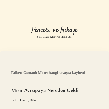
menüyü
Anasayfa
aç
Gizlilik Politikası
Pencere ve Hikaye
Yasal Uyarı
Yeni bakış açılarıyla ilham bul!
Hakkımızda
Etiket:
Osmanlı Mısırı hangi savaşta kaybetti
Mısır Avrupaya Nereden Geldi
Tarih: Ekim 18, 2024