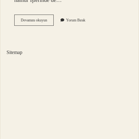
hamur işlerinde de…
Zade
Devamını okuyun
Yorum Bırak
Vital
Pamuk
Yağı
Ne
Işe
Sitemap
Yarar