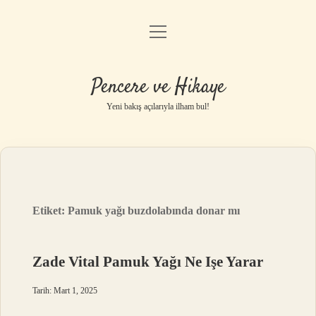
menüyü
Anasayfa
aç
Gizlilik Politikası
Pencere ve Hikaye
Yasal Uyarı
Yeni bakış açılarıyla ilham bul!
Hakkımızda
Etiket:
Pamuk yağı buzdolabında donar mı
Zade Vital Pamuk Yağı Ne Işe Yarar
Tarih: Mart 1, 2025