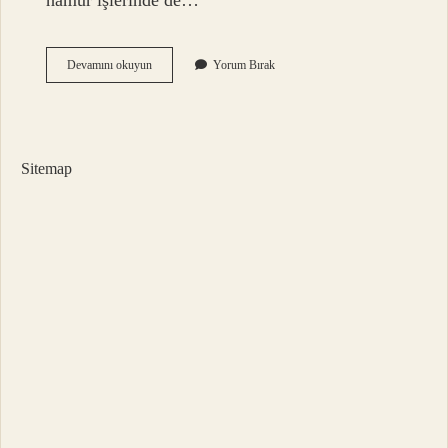
hamur işlerinde de…
Zade
Devamını okuyun
Yorum Bırak
Vital
Pamuk
Yağı
Ne
Işe
Sitemap
Yarar