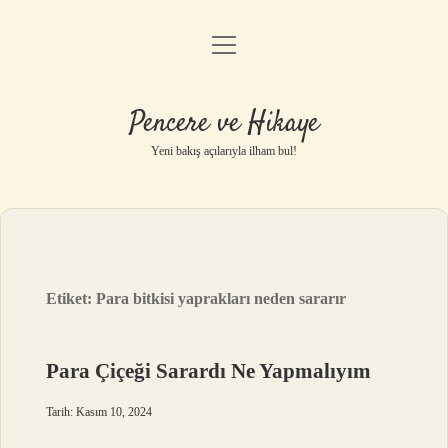
menüyü
Anasayfa
aç
Gizlilik Politikası
Pencere ve Hikaye
Yasal Uyarı
Yeni bakış açılarıyla ilham bul!
Hakkımızda
Etiket:
Para bitkisi yaprakları neden sararır
Para Çiçeği Sarardı Ne Yapmalıyım
Tarih: Kasım 10, 2024