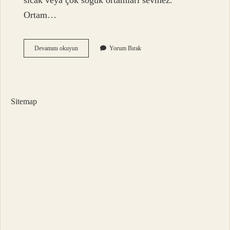
sıcak veya çok soğuk ortamları sevmez.
Ortam…
Para
Devamını okuyun
Yorum Bırak
Çiçeği
Sarardı
Ne
Yapmalıyım
Sitemap