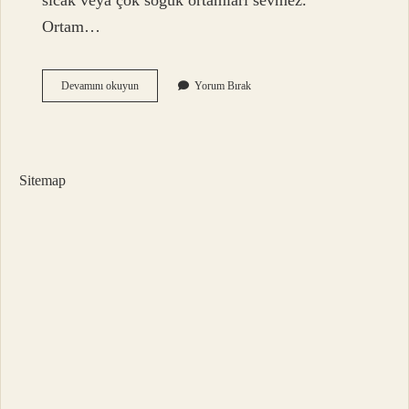
sıcak veya çok soğuk ortamları sevmez.
Ortam…
Para
Devamını okuyun
Yorum Bırak
Çiçeği
Sarardı
Ne
Yapmalıyım
Sitemap