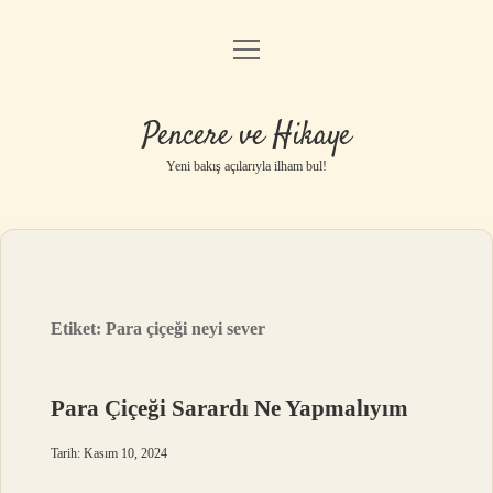
menüyü
Anasayfa
aç
Gizlilik Politikası
Pencere ve Hikaye
Yasal Uyarı
Yeni bakış açılarıyla ilham bul!
Hakkımızda
Etiket:
Para çiçeği neyi sever
Para Çiçeği Sarardı Ne Yapmalıyım
Tarih: Kasım 10, 2024