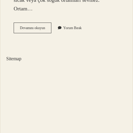
sıcak veya çok soğuk ortamları sevmez.
Ortam…
Para
Devamını okuyun
Yorum Bırak
Çiçeği
Sarardı
Ne
Yapmalıyım
Sitemap