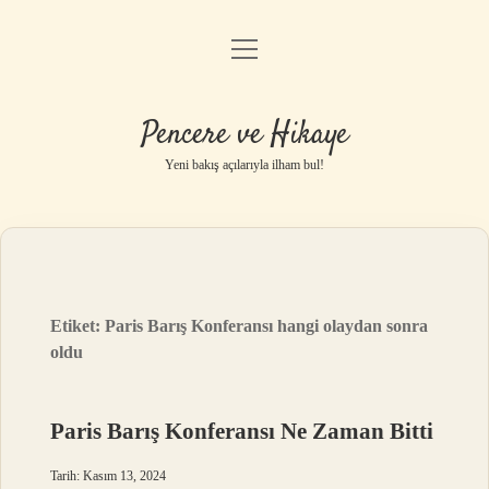
menüyü
Anasayfa
aç
Gizlilik Politikası
Pencere ve Hikaye
Yasal Uyarı
Yeni bakış açılarıyla ilham bul!
Hakkımızda
Etiket:
Paris Barış Konferansı hangi olaydan sonra
oldu
Paris Barış Konferansı Ne Zaman Bitti
Tarih: Kasım 13, 2024