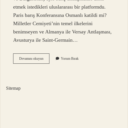
etmek istedikleri uluslararası bir platformdu.
Paris barış Konferansına Osmanlı katildi mi?
Milletler Cemiyeti’nin temel ilkelerini
benimseyen ve Almanya ile Versay Antlaşması,
Avusturya ile Saint-Germain…
Paris
Devamını okuyun
Yorum Bırak
Barış
Konferansı
Ne
Zaman
Bitti
Sitemap