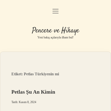
menüyü
Anasayfa
aç
Gizlilik Politikası
Pencere ve Hikaye
Yasal Uyarı
Yeni bakış açılarıyla ilham bul!
Hakkımızda
Etiket:
Petlas Türkiyenin mi
Petlas Şu An Kimin
Tarih: Kasım 8, 2024