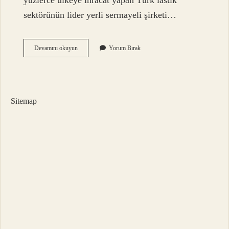
yüzlerce ülkeye ihracat yapan Türk lastik
sektörünün lider yerli sermayeli şirketi…
Petlas
Devamını okuyun
Yorum Bırak
Şu
An
Kimin
Sitemap