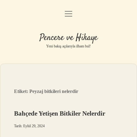
menüyü
Anasayfa
aç
Gizlilik Politikası
Pencere ve Hikaye
Yasal Uyarı
Yeni bakış açılarıyla ilham bul!
Hakkımızda
Etiket:
Peyzaj bitkileri nelerdir
Bahçede Yetişen Bitkiler Nelerdir
Tarih: Eylül 29, 2024