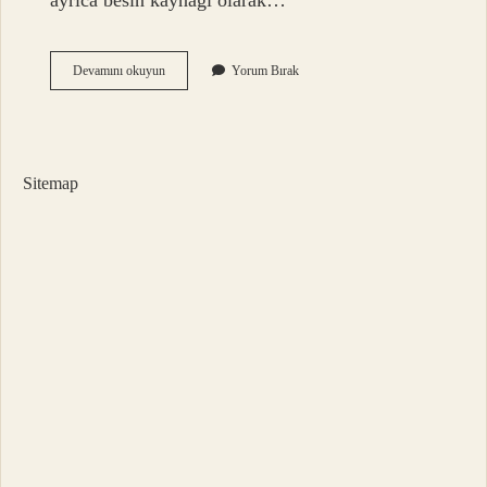
ayrıca besin kaynağı olarak…
Bahçede
Devamını okuyun
Yorum Bırak
Yetişen
Bitkiler
Nelerdir
Sitemap