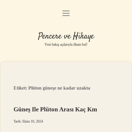
menüyü
Anasayfa
aç
Gizlilik Politikası
Pencere ve Hikaye
Yasal Uyarı
Yeni bakış açılarıyla ilham bul!
Hakkımızda
Etiket:
Plüton güneşe ne kadar uzakta
Güneş Ile Plüton Arası Kaç Km
Tarih: Ekim 10, 2024