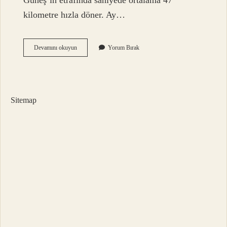
Güneş’in etrafında saniyede ortalama 47
kilometre hızla döner. Ay…
Güneş
Devamını okuyun
Yorum Bırak
Ile
Plüton
Arası
Kaç
Km
Sitemap